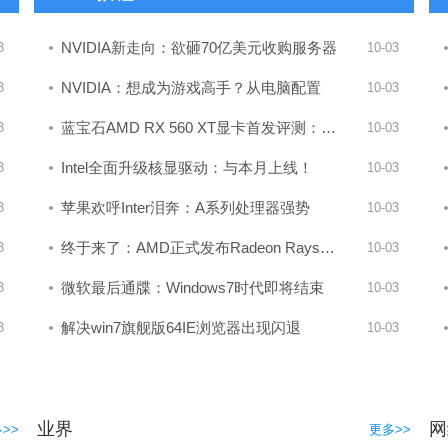
NVIDIA新走向：欲砸70亿美元收购服务器
3
10-03
NVIDIA：想成为游戏高手？从电脑配置
3
10-03
蓝宝石AMD RX 560 XT显卡首发评测：完虐
3
10-03
Intel全面升级核显驱动：与本月上线！
3
10-03
苹果欢呼Inter泪奔：A系列处理器强势
3
10-03
终于来了：AMD正式发布Radeon Rays光线追
3
10-03
微软最后通牒：Windows7时代即将结束
3
10-03
解决win7旗舰版64IE浏览器出现闪退
3
10-03
业界
网
>>
更多>>